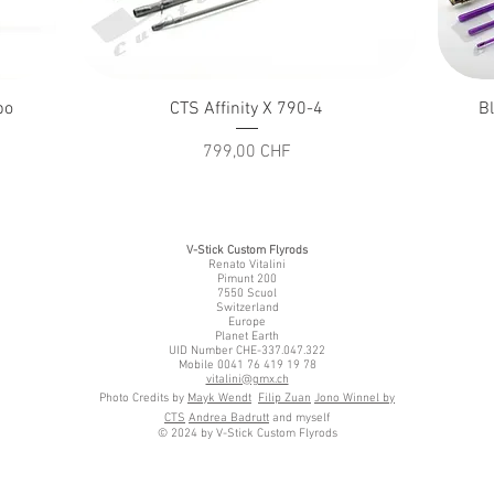
Schnellansicht
bo
CTS Affinity X 790-4
Bl
Preis
799,00 CHF
V-Stick Custom Flyrods
Renato Vitalini
Pimunt 200
7550 Scuol
Switzerland
Europe
Planet Earth
UID Number CHE-337.047.322
Mobile 0041 76 419 19 78
vitalini@gmx.ch
Photo Credits by
Mayk Wendt
Filip Zuan
Jono Winnel by
CTS
Andrea Badrutt
and myself
© 2024 by V-Stick Custom Flyrods