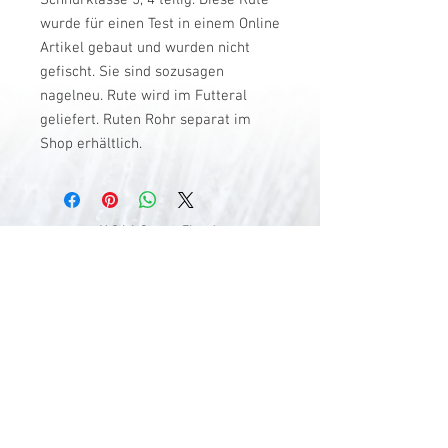
Schnurklasse 5, 4 teilig. Diese Rute
wurde für einen Test in einem Online
Artikel gebaut und wurden nicht
gefischt. Sie sind sozusagen
nagelneu. Rute wird im Futteral
geliefert. Ruten Rohr separat im
Shop erhältlich.
V-Stick Custom Flyrods
Renato Vitalini
Pimunt 200
7550 Scuol
Switzerland
Europe
Planet Earth
UID Number CHE-337.047.322
Mobile
0041 76 419 19 78
vitalini@gmx.ch
Photo Credits by
Mayk Wendt
Filip Zuan
Jono Winnel
by CTS
Andrea Badrutt
and myself
© 2024 by V-Stick Custom Flyrods