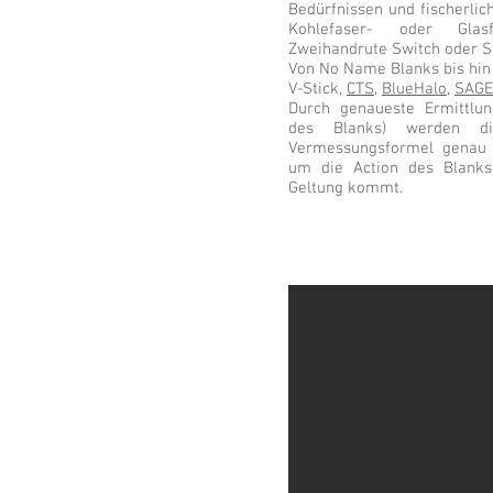
Bedürfnissen und fischerlic
Kohlefaser- oder Glas
Zweihandrute Switch oder S
Von No Name Blanks bis hin
V-Stick,
CTS
,
BlueHalo
,
SAGE
Durch genaueste Ermittlun
des Blanks) werden d
Vermessungsformel genau 
um die Action des Blanks
Geltung kommt.