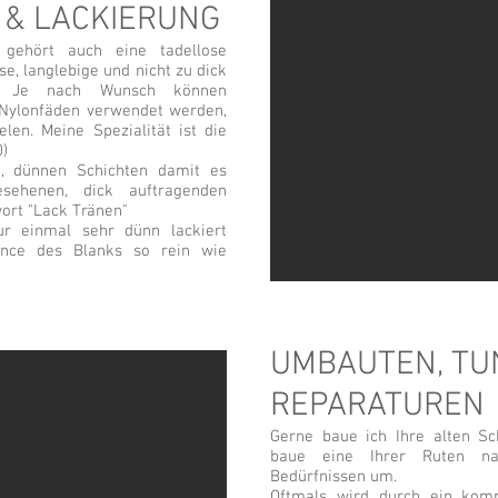
 & LACKIERUNG
 gehört auch eine tadellose
e, langlebige und nicht zu dick
ng. Je nach Wunsch können
 Nylonfäden verwendet werden,
len. Meine Spezialität ist die
0)
n, dünnen Schichten damit es
sehenen, dick auftragenden
ort "Lack Tränen"
r einmal sehr dünn lackiert
nce des Blanks so rein wie
UMBAUTEN, TU
REPARATUREN
Gerne baue ich Ihre alten S
baue eine Ihrer Ruten n
Bedürfnissen um.
Oftmals wird durch ein kompl