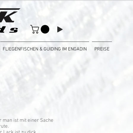
FLIEGENFISCHEN & GUIDING IM ENGADIN
PREISE
 man ist mit einer Sache
rute.
r Lack ist zu dick