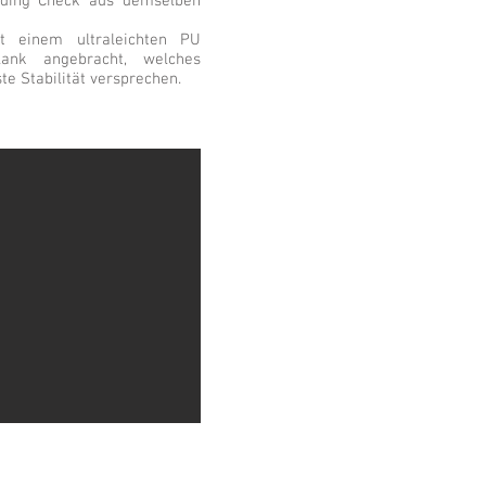
nding Check aus demselben
t einem ultraleichten PU
ank angebracht, welches
te Stabilität versprechen.