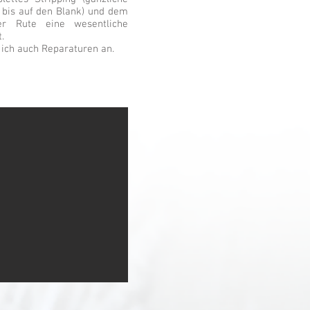
 bis auf den Blank) und dem
er Rute eine wesentliche
.
 ich auch Reparaturen an.