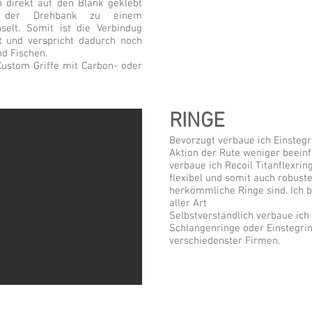
 direkt auf den Blank geklebt
f der Drehbank zu einem
selt. Somit ist die Verbindug
t und verspricht dadurch noch
d Fischen.
Custom Griffe mit Carbon- oder
RINGE
Bevorzugt verbaue ich Einstegr
Aktion der Rute weniger beeinfl
verbaue ich Recoil Titanflexri
flexibel und somit auch robuste
herkömmliche Ringe sind. Ich b
aller Art
Selbstverständlich verbaue ic
Schlangenringe oder Einstegrin
verschiedenster Firmen.