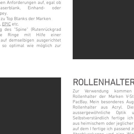
hen Anforderungen auf, egal ob
faserblank, Einhand- oder
pey.
 zu Top Blanks der Marken
,
EPIC
etc.
g des "Spine" (Rutenrückgrad
ie Ringe mit Hilfe einer
auf demselbigen ausgerichtet
 so optimal wie möglich zur
ROLLENHALTE
Zur Verwendung kommen v
Rollenhalter der Marken V-S
PacBay. Mein besonderes Au
Rollenhalter aus Acryl. Di
aussergewöhnliche Optik u
Selbstverständlich fertige i
aus heimischem oder jeglicher 
auf dem I fertige ich passend 