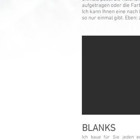
aufgetragen oder die Far
Ich kann Ihnen eine nach
so nur einmal gibt. Eben:
BLANKS
Ich baue für Sie jeden e