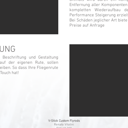
Entfernung aller Komponenten
kompletten Wiederaufbau d
Performance Steigerung erzielt
Bei Schäden jeglicher Art biete
Preise auf Anfrage
TUNG
 Beschriftung und Gestaltung
 auf der eigenen Rute, sollen
eiben. So dass Ihre Fliegenrute
Touch hat!
V-Stick Custom Flyrods
Renato Vitalini