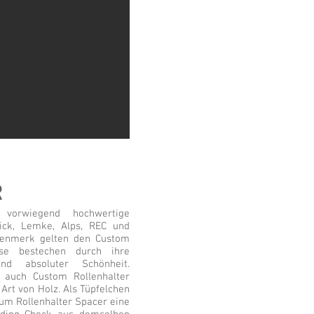
R
orwiegend hochwertige
tick, Lemke, Alps, REC und
genmerk gelten den Custom
ese bestechen durch ihre
nd absoluter Schönheit.
ch auch Custom Rollenhalter
Art von Holz. Als Tüpfelchen
zum Rollenhalter Spacer eine