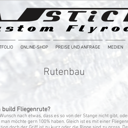
TFOLIO
ONLINE-SHOP
PREISE UND ANFRAGE
MEDIEN
Rutenbau
build Fliegenrute?
unsch nach etwas, dass es so von der Stange nicht gibt, oder
 man möchte gern 100% haben. Gleich ist es mit einer Fliegen
ion doch der Griff ist zu kurz oder die Ringe sind zu gross. De