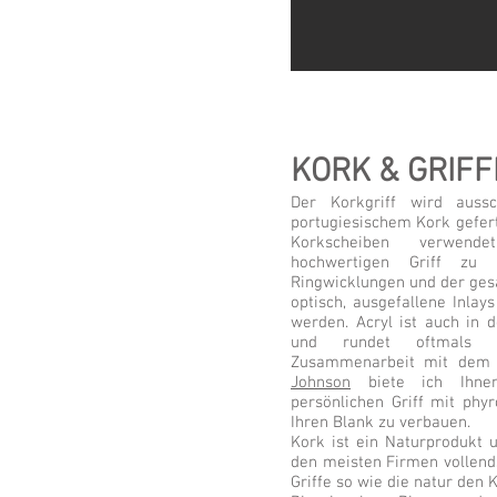
KORK & GRIFF
Der Korkgriff wird aussc
portugiesischem Kork gefer
Korkscheiben verwend
hochwertigen Griff zu
Ringwicklungen und der ge
optisch, ausgefallene Inlays
werden. Acryl ist auch in d
und rundet oftmals 
Zusammenarbeit mit dem 
Johnson
biete ich Ihne
persönlichen Griff mit phy
Ihren Blank zu verbauen.
Kork ist ein Naturprodukt 
den meisten Firmen vollends
Griffe so wie die natur den 