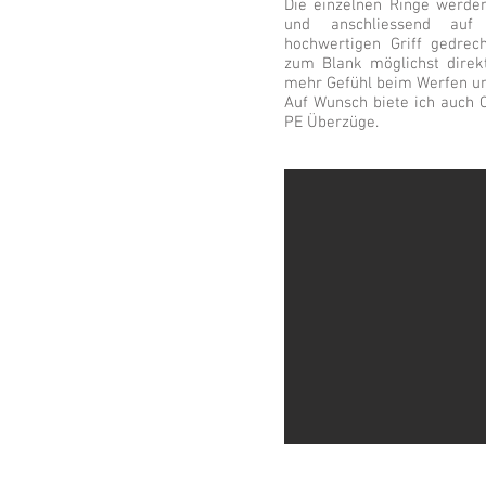
Die einzelnen Ringe werden
und anschliessend au
hochwertigen Griff gedrech
zum Blank möglichst direk
mehr Gefühl beim Werfen un
Auf Wunsch biete ich auch 
PE Überzüge.