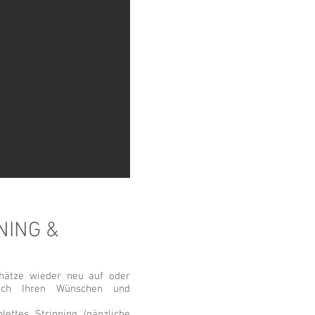
NING &
chätze wieder neu auf oder
ach Ihren Wünschen und
ettes Stripping (gänzliche