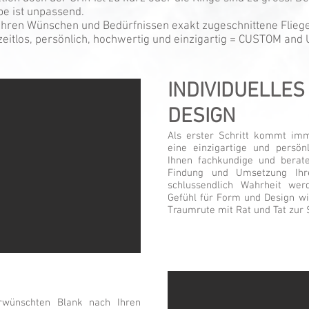
be ist unpassend.
 Ihren Wünschen und Bedürfnissen exakt zugeschnittene Flieg
 zeitlos, persönlich, hochwertig und einzigartig = CUSTOM and
INDIVIDUELLES
DESIGN
Als erster Schritt kommt imm
eine einzigartige und persönl
Ihnen fachkundige und berat
Findung und Umsetzung Ihr
schlussendlich Wahrheit we
Gefühl für Form und Design wi
Traumrute mit Rat und Tat zur 
rwünschten Blank nach Ihren