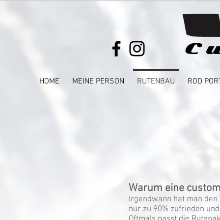
HOME
MEINE PERSON
RUTENBAU
ROD POR
Warum eine custom 
Irgendwann hat man den W
nur zu 90% zufrieden und
Oftmals passt die Rutenakt