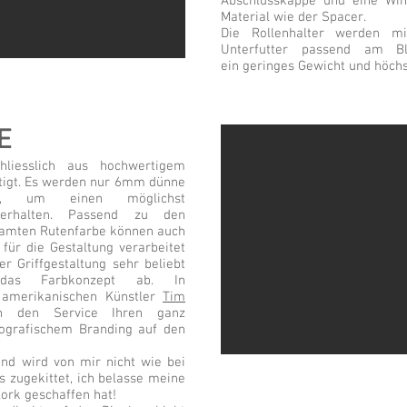
Abschlusskappe und eine Wi
Material wie der Spacer.
Die Rollenhalter werden mi
Unterfutter passend am Bl
ein geringes Gewicht und höchs
E
hliesslich aus hochwertigem
tigt. Es werden nur 6mm dünne
et, um einen möglichst
 erhalten. Passend zu den
samten Rutenfarbe können auch
 für die Gestaltung verarbeitet
er Griffgestaltung sehr beliebt
das Farbkonzept ab. In
amerikanischen Künstler
Tim
n den Service Ihren ganz
rografischem Branding auf den
und wird von mir nicht wie bei
 zugekittet, ich belasse meine
Kork geschaffen hat!