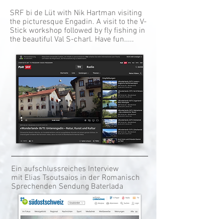
SRF bi de Lüt with Nik Hartman visiting
the picturesque Engadin. A visit to the V-
Stick workshop followed by fly fishing in
the beautiful Val S-charl. Have fun.....
Ein aufschlussreiches Interview
mit Elias Tsoutsaios in der Romanisch
Sprechenden Sendung Baterlada