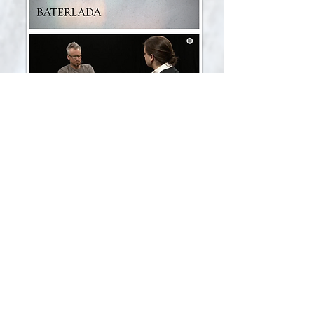
Leo Schönberger von The Wading List
war zu besuch bei mir um über das
Rutenbauen zu Plaudern;0)))