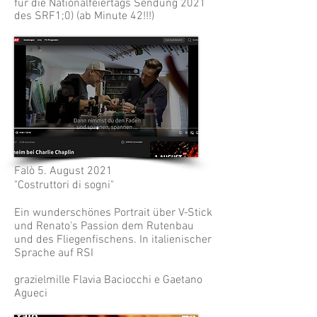
für die Nationalfeiertags Sendung 2021
des SRF1;0) (ab Minute 42!!!)
Falò 5. August 2021
"Costruttori di sogni"
Ein wunderschönes Portrait über V-Stick
und Renato's Passion dem Rutenbau
und des Fliegenfischens. In italienischer
Sprache auf RSI
grazielmille
Flavia Baciocchi e Gaetano
Agueci