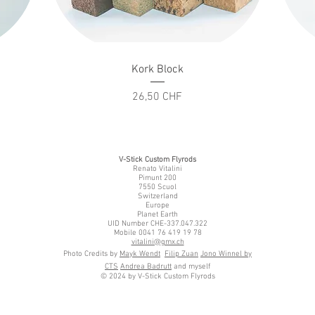
Schnellansicht
Kork Block
Preis
26,50 CHF
V-Stick Custom Flyrods
Renato Vitalini
Pimunt 200
7550 Scuol
Switzerland
Europe
Planet Earth
UID Number CHE-337.047.322
Mobile 0041 76 419 19 78
vitalini@gmx.ch
Photo Credits by
Mayk Wendt
Filip Zuan
Jono Winnel by
CTS
Andrea Badrutt
and myself
© 2024 by V-Stick Custom Flyrods