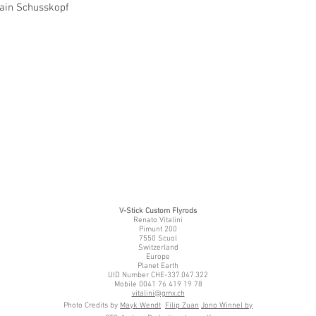
rain Schusskopf
V-Stick Custom Flyrods
Renato Vitalini
Pimunt 200
7550 Scuol
Switzerland
Europe
Planet Earth
UID Number CHE-337.047.322
Mobile 0041 76 419 19 78
vitalini@gmx.ch
Photo Credits by
Mayk Wendt
Filip Zuan
Jono Winnel by