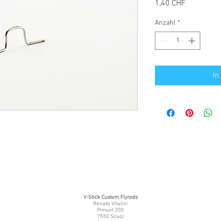
Preis
1,40 CHF
Anzahl
*
In
V-Stick Custom Flyrods
Renato Vitalini
Pimunt 200
7550 Scuol