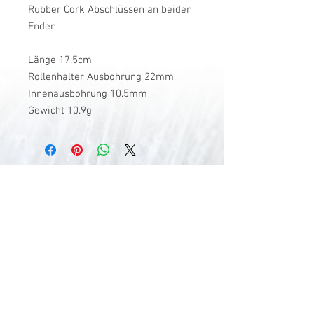
Rubber Cork Abschlüssen an beiden
Enden
Länge 17.5cm
Rollenhalter Ausbohrung 22mm
Innenausbohrung 10.5mm
Gewicht 10.9g
V-Stick Custom Flyrods
Renato Vitalini
Pimunt 200
7550 Scuol
Switzerland
Europe
Planet Earth
UID Number CHE-337.047.322
Mobile
0041 76 419 19 78
vitalini@gmx.ch
Photo Credits by
Mayk Wendt
Filip Zuan
Jono Winnel
by CTS
Andrea Badrutt
and myself
© 2024 by V-Stick Custom Flyrods