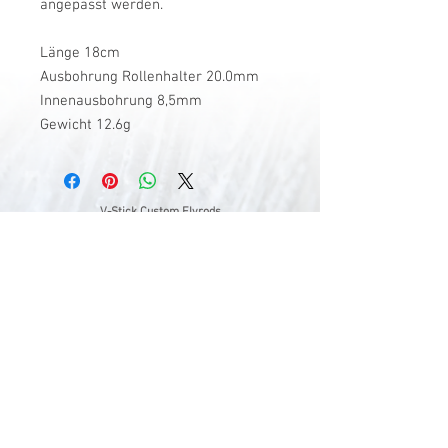
angepasst werden.
Länge 18cm
Ausbohrung Rollenhalter 20.0mm
Innenausbohrung 8,5mm
Gewicht 12.6g
V-Stick Custom Flyrods
Renato Vitalini
Pimunt 200
7550 Scuol
Switzerland
Europe
Planet Earth
UID Number CHE-337.047.322
Mobile
0041 76 419 19 78
vitalini@gmx.ch
Photo Credits by
Mayk Wendt
Filip Zuan
Jono Winnel
by CTS
Andrea Badrutt
and myself
© 2024 by V-Stick Custom Flyrods