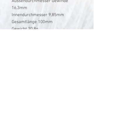
Aussendurchmesser Gewinde
16,3mm
Innendurchmesser 9,85mm
Gesamtlänge 100mm
Gewicht 20,8g
V-Stick Custom Flyrods
Renato Vitalini
Pimunt 200
7550 Scuol
Switzerland
Europe
Planet Earth
UID Number CHE-337.047.322
Mobile
0041 76 419 19 78
vitalini@gmx.ch
Photo Credits by
Mayk Wendt
Filip Zuan
Jono Winnel
by CTS
Andrea Badrutt
and myself
© 2024 by V-Stick Custom Flyrods