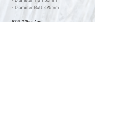
- Diameter Tip 1.55mm
- Diameter Butt 8.95mm
9'0ft 7/8wt 4pc
- Schnurklasse 7/8
- Länge 9'0ft
- Gewicht 60g
- Teiling 4
- Packmass 72.5cm
- Diameter Tip 1.6mm
- Diameter Butt 10.05mm
V-Stick Custom Flyrods
Renato Vitalini
Pimunt 200
7550 Scuol
Switzerland
Europe