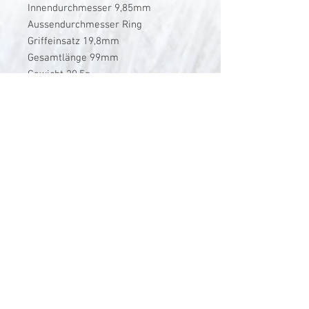
Innendurchmesser 9,85mm
Aussendurchmesser Ring
Griffeinsatz 19,8mm
Gesamtlänge 99mm
Gewicht 20.5g
V-Stick Custom Flyrods
Renato Vitalini
Pimunt 200
7550 Scuol
Switzerland
Europe
Planet Earth
UID Number CHE-337.047.322
Mobile
0041 76 419 19 78
vitalini@gmx.ch
Photo Credits by
Mayk Wendt
Filip Zuan
Jono Winnel
by CTS
Andrea Badrutt
and myself
© 2024 by V-Stick Custom Flyrods