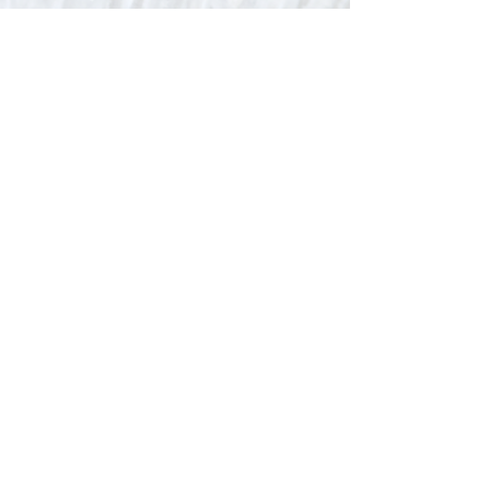
V-Stick Custom Flyrods
Renato Vitalini
Pimunt 200
7550 Scuol
Switzerland
Europe
Planet Earth
UID Number CHE-337.047.322
Mobile
0041 76 419 19 78
vitalini@gmx.ch
Photo Credits by
Mayk Wendt
Filip Zuan
Jono Winnel
by CTS
Andrea Badrutt
and myself
© 2024 by V-Stick Custom Flyrods