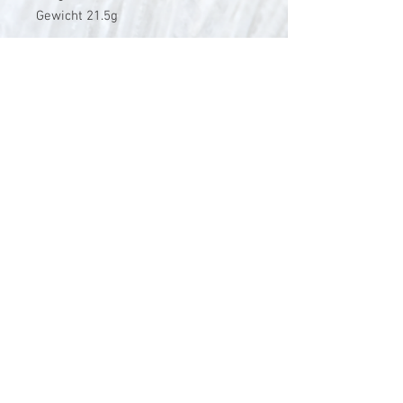
Gewicht 21.5g
V-Stick Custom Flyrods
Renato Vitalini
Pimunt 200
7550 Scuol
Switzerland
Europe
Planet Earth
UID Number CHE-337.047.322
Mobile
0041 76 419 19 78
vitalini@gmx.ch
Photo Credits by
Mayk Wendt
Filip Zuan
Jono Winnel
by CTS
Andrea Badrutt
and myself
© 2024 by V-Stick Custom Flyrods