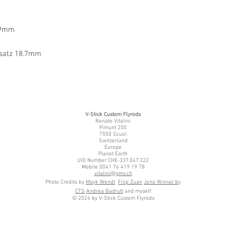
.9mm
nsatz 18.7mm
V-Stick Custom Flyrods
Renato Vitalini
Pimunt 200
7550 Scuol
Switzerland
Europe
Planet Earth
UID Number CHE-337.047.322
Mobile 0041 76 419 19 78
vitalini@gmx.ch
Photo Credits by
Mayk Wendt
Filip Zuan
Jono Winnel by
CTS
Andrea Badrutt
and myself
© 2024 by V-Stick Custom Flyrods