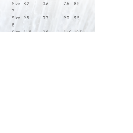
Size
8.2
0.6
7.5
8.5
7
Size
9.5
0.7
9.0
9.5
8
Size
11.5
0.8
11.0
10.5
10
V-Stick Custom Flyrods
Renato Vitalini
Pimunt 200
7550 Scuol
Switzerland
Europe
Planet Earth
UID Number CHE-337.047.322
Mobile
0041 76 419 19 78
vitalini@gmx.ch
Photo Credits by
Mayk Wendt
Filip Zuan
Jono Winnel
by CTS
Andrea Badrutt
and myself
© 2024 by V-Stick Custom Flyrods