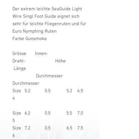
Der extrem leichte SeaGuide Light
Wire Singl Foot Guide eignet sich
sehr für leichte Fliegenruten und für
Euro Nymphing Ruten
Farbe Gunsmoke
Grösse Innen-
Draht- Höhe
Länge
Durchmesser
Durchmesser
Size
5.2
0.5
5.2
6.5
4
Size
6.2
0.5
5.5
7.0
5
Size
7.2
0.5
6.5
7.5
6