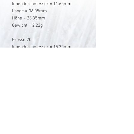
Innendurchmesser = 11.65mm
Länge = 36.05mm
Höhe = 26.35mm
Gewicht = 2.22g
Grösse 20
Innendurchmesser = 15.30mm
Länge = 45.45mm
Höhe = 31.80mm
Gewicht = 3.16g
V-Stick Custom Flyrods
Renato Vitalini
Pimunt 200
7550 Scuol
Switzerland
Europe
Planet Earth
UID Number CHE-337.047.322
Mobile
0041 76 419 19 78
vitalini@gmx.ch