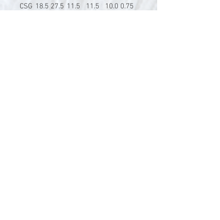
CSG
18.5
27.5
11.5
11.5
10.0
0.75
12
V-Stick Custom Flyrods
Renato Vitalini
Pimunt 200
7550 Scuol
Switzerland
Europe
Planet Earth
UID Number CHE-337.047.322
Mobile
0041 76 419 19 78
vitalini@gmx.ch
Photo Credits by
Mayk Wendt
Filip Zuan
Jono Winnel
by CTS
Andrea Badrutt
and myself
© 2024 by V-Stick Custom Flyrods