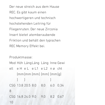
Der neue streich aus dem Hause
REC. Es gibt kaum einen
hochwertigeren und technisch
hochstehenden Leitring für
Fliegenruten. Der neue Zirconia
Insert bietet atemberaubende
Friktion und behält den typischen
REC Memory Effekt bei.
Produktmasse:
Mod
Höh
Läng
Läng
Läng
Inne
Gewi
ell
e H
e L
e L1
e L2
n ø
cht
[mm
[mm
[mm]
[mm]
[mm
[g]
]
]
]
CSG
13.8
20.5
8.0
8.0
6.0
0.34
8
CSG
16.8
24.0
9.0
9.0
8.2
0.67
10