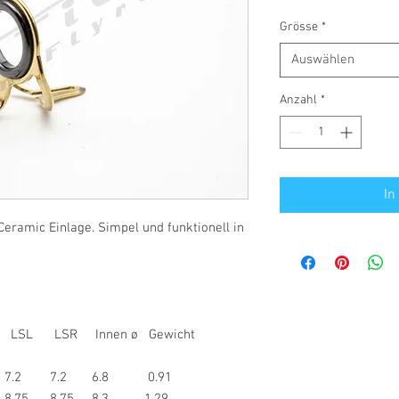
Grösse
*
Auswählen
Anzahl
*
In
Ceramic Einlage. Simpel und funktionell in
L LSR Innen ø Gewicht
 7.2 7.2 6.8 0.91
8.75 8.75 8.3 1.29