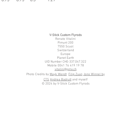
V-Stick Custom Flyrods
Renato Vitalini
Pimunt 200
7550 Scuol
Switzerland
Europe
Planet Earth
UID Number CHE-337.047.322
Mobile 0041 76 419 19 78
vitalini@gmx.ch
Photo Credits by
Mayk Wendt
Filip Zuan
Jono Winnel by
CTS
Andrea Badrutt
and myself
© 2024 by V-Stick Custom Flyrods