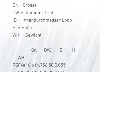
Gr. = Grösse
DW. = Diameter Draht
ID. = Innendurchmesser Loop
H. = Höhe
WH. = Gewicht
Gr. DW. ID. H.
WH.
RSFX
#1
0.61
4.75
6.50
0.055
RSFX
#2
0.61
5.97
8.00
0.065
RSFX
#3
0.61
6.35
8.50
0.075
RSFX
#4
0.61
6.60
8.70
0.095
RSFX
#5
0.61
7.11
9.30
0.115
RSFX
#6
0.61
7.92
10.0
0.140
V-Stick Custom Flyrods
Renato Vitalini
Pimunt 200