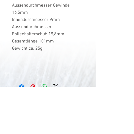
Aussendurchmesser Gewinde
16,5mm
Innendurchmesser 9mm
Aussendurchmesser
Rollenhalterschuh 19,8mm
Gesamtlänge 101mm
Gewicht ca. 25g
V-Stick Custom Flyrods
Renato Vitalini
Pimunt 200
7550 Scuol
Switzerland
Europe
Planet Earth
UID Number CHE-337.047.322
Mobile
0041 76 419 19 78
vitalini@gmx.ch