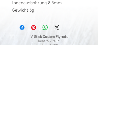
Innenausbohrung 8,5mm
Gewicht 6g
V-Stick Custom Flyrods
Renato Vitalini
Pimunt 200
7550 Scuol
Switzerland
Europe
Planet Earth
UID Number CHE-337.047.322
Mobile
0041 76 419 19 78
vitalini@gmx.ch
Photo Credits by
Mayk Wendt
Filip Zuan
Jono Winnel
by CTS
Andrea Badrutt
and myself
© 2024 by V-Stick Custom Flyrods