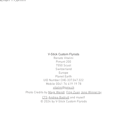
V-Stick Custom Flyrods
Renato Vitalini
Pimunt 200
7550 Scuol
Switzerland
Europe
Planet Earth
UID Number CHE-337.047.322
Mobile 0041 76 419 19 78
vitalini@gmx.ch
Photo Credits by
Mayk Wendt
Filip Zuan
Jono Winnel by
CTS
Andrea Badrutt
and myself
© 2024 by V-Stick Custom Flyrods