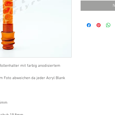
N
ollenhalter mit farbig anodisiertem
m Foto abweichen da jeder Acryl Blank
,5mm
rschuh 19,8mm