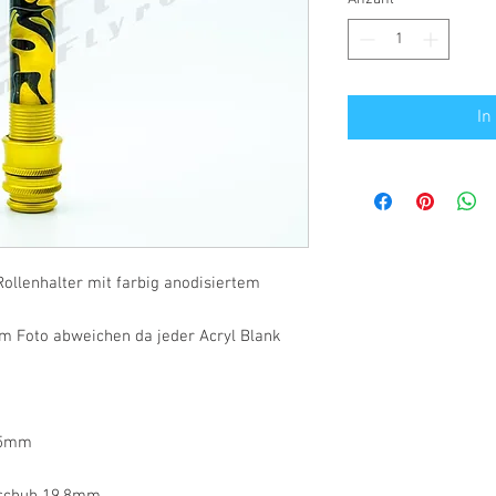
In
ollenhalter mit farbig anodisiertem
m Foto abweichen da jeder Acryl Blank
,5mm
rschuh 19,8mm