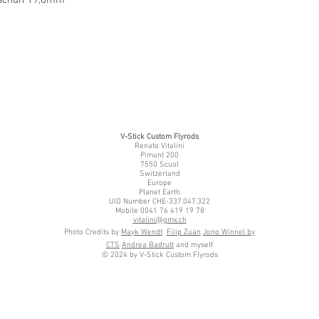
V-Stick Custom Flyrods
Renato Vitalini
Pimunt 200
7550 Scuol
Switzerland
Europe
Planet Earth
UID Number CHE-337.047.322
Mobile 0041 76 419 19 78
vitalini@gmx.ch
Photo Credits by
Mayk Wendt
Filip Zuan
Jono Winnel by
CTS
Andrea Badrutt
and myself
© 2024 by V-Stick Custom Flyrods