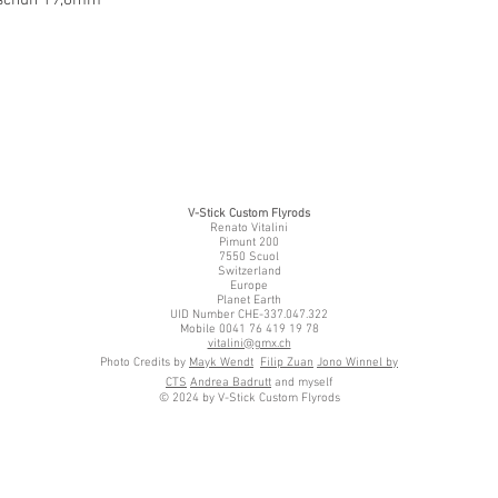
V-Stick Custom Flyrods
Renato Vitalini
Pimunt 200
7550 Scuol
Switzerland
Europe
Planet Earth
UID Number CHE-337.047.322
Mobile 0041 76 419 19 78
vitalini@gmx.ch
Photo Credits by
Mayk Wendt
Filip Zuan
Jono Winnel by
CTS
Andrea Badrutt
and myself
© 2024 by V-Stick Custom Flyrods