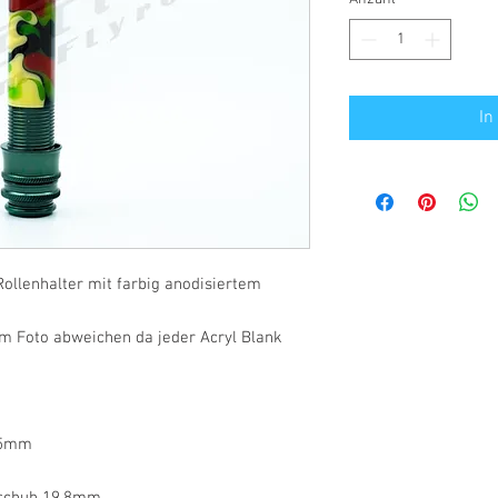
In
ollenhalter mit farbig anodisiertem
m Foto abweichen da jeder Acryl Blank
,5mm
rschuh 19,8mm