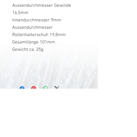
Aussendurchmesser Gewinde
16,5mm
Innendurchmesser 9mm
Aussendurchmesser
Rollenhalterschuh 19,8mm
Gesamtlänge 101mm
Gewicht ca. 25g
V-Stick Custom Flyrods
Renato Vitalini
Pimunt 200
7550 Scuol
Switzerland
Europe
Planet Earth
UID Number CHE-337.047.322
Mobile
0041 76 419 19 78
vitalini@gmx.ch