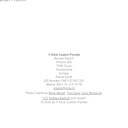
V-Stick Custom Flyrods
Renato Vitalini
Pimunt 200
7550 Scuol
Switzerland
Europe
Planet Earth
UID Number CHE-337.047.322
Mobile 0041 76 419 19 78
vitalini@gmx.ch
Photo Credits by
Mayk Wendt
Filip Zuan
Jono Winnel by
CTS
Andrea Badrutt
and myself
© 2024 by V-Stick Custom Flyrods