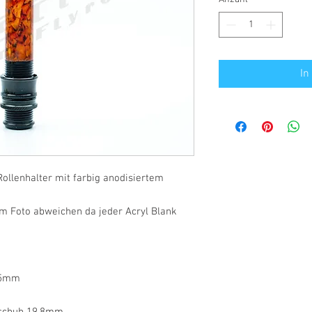
In
ollenhalter mit farbig anodisiertem
m Foto abweichen da jeder Acryl Blank
,5mm
rschuh 19,8mm