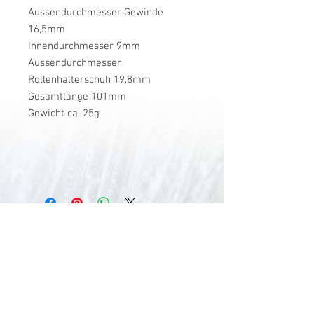
Aussendurchmesser Gewinde
16,5mm
Innendurchmesser 9mm
Aussendurchmesser
Rollenhalterschuh 19,8mm
Gesamtlänge 101mm
Gewicht ca. 25g
V-Stick Custom Flyrods
Renato Vitalini
Pimunt 200
7550 Scuol
Switzerland
Europe
Planet Earth
UID Number CHE-337.047.322
Mobile
0041 76 419 19 78
vitalini@gmx.ch