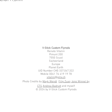
V-Stick Custom Flyrods
Renato Vitalini
Pimunt 200
7550 Scuol
Switzerland
Europe
Planet Earth
UID Number CHE-337.047.322
Mobile 0041 76 419 19 78
vitalini@gmx.ch
Photo Credits by
Mayk Wendt
Filip Zuan
Jono Winnel by
CTS
Andrea Badrutt
and myself
© 2024 by V-Stick Custom Flyrods