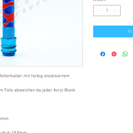
In
ollenhalter mit farbig anodisiertem
m Foto abweichen da jeder Acryl Blank
,5mm
rschuh 19,8mm