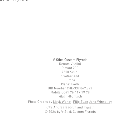
V-Stick Custom Flyrods
Renato Vitalini
Pimunt 200
7550 Scuol
Switzerland
Europe
Planet Earth
UID Number CHE-337.047.322
Mobile 0041 76 419 19 78
vitalini@gmx.ch
Photo Credits by
Mayk Wendt
Filip Zuan
Jono Winnel by
CTS
Andrea Badrutt
and myself
© 2024 by V-Stick Custom Flyrods