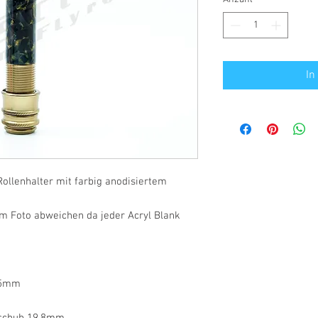
In
ollenhalter mit farbig anodisiertem
m Foto abweichen da jeder Acryl Blank
,5mm
rschuh 19,8mm