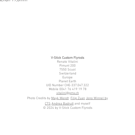
V-Stick Custom Flyrods
Renato Vitalini
Pimunt 200
7550 Scuol
Switzerland
Europe
Planet Earth
UID Number CHE-337.047.322
Mobile 0041 76 419 19 78
vitalini@gmx.ch
Photo Credits by
Mayk Wendt
Filip Zuan
Jono Winnel by
CTS
Andrea Badrutt
and myself
© 2024 by V-Stick Custom Flyrods