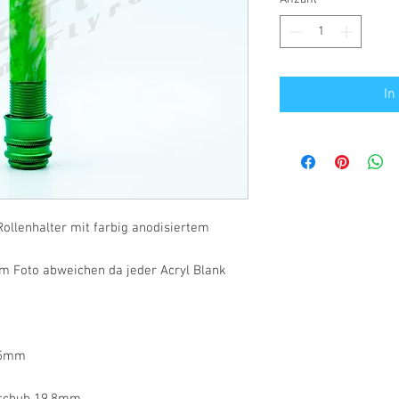
In
ollenhalter mit farbig anodisiertem
m Foto abweichen da jeder Acryl Blank
,5mm
rschuh 19,8mm