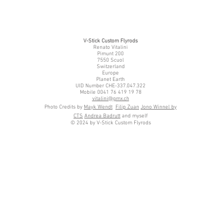
V-Stick Custom Flyrods
Renato Vitalini
Pimunt 200
7550 Scuol
Switzerland
Europe
Planet Earth
UID Number CHE-337.047.322
Mobile 0041 76 419 19 78
vitalini@gmx.ch
Photo Credits by
Mayk Wendt
Filip Zuan
Jono Winnel by
CTS
Andrea Badrutt
and myself
© 2024 by V-Stick Custom Flyrods