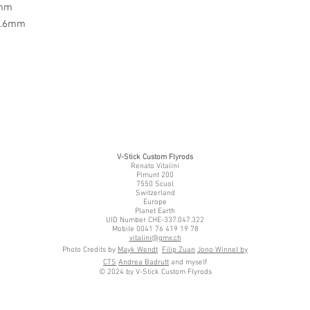
6mm
22.6mm
V-Stick Custom Flyrods
Renato Vitalini
Pimunt 200
7550 Scuol
Switzerland
Europe
Planet Earth
UID Number CHE-337.047.322
Mobile 0041 76 419 19 78
vitalini@gmx.ch
Photo Credits by
Mayk Wendt
Filip Zuan
Jono Winnel by
CTS
Andrea Badrutt
and myself
© 2024 by V-Stick Custom Flyrods